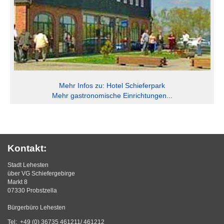
Mehr Infos zu: Hotel Schieferpark
Mehr gastronomische Einrichtungen...
Kontakt:
Stadt Lehesten
über VG Schiefergebirge
Markt 8
07330 Probstzella
Bürgerbüro Lehesten
Tel: +49 (0) 36735 461211/ 461212