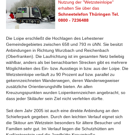
Nutzung der "Wetzsteinloipe"
erhalten Sie über das
Schneetelefon Thüringen Tel.
0800 - 7236488
Die Loipe erschließt die Hochlagen des Lehestener
Gemeindegebietes zwischen 658 und 793 m üNN. Sie besitzt
Anbindungen in Richtung Wurzbach und Reichenbach
(Oberfranken). Die Laufrichtung ist im gesamten Netz beliebig
wählbar, anders als bei benachbarten Strecken gibt es mehrere
Möglichkeiten des Ein- bzw. Ausstiegs in bzw. aus der Loipe. Die
Wetzsteinloipe verläuft zu 90 Prozent auf bzw. parallel zu
gekennzeichneten Wanderwegen, deren Wanderwegweiser
zusätzliche Orientierungshilfe bieten. An allen
Kreuzungspunkten wurden Loipenkennzeichen angebracht, so
dass jeder Skiläufer sein Ziel nicht verfehlen dürfte.
Seit dem Jahr 2005 ist auch eine direkte Anbindung an den
Schieferpark gegeben. Durch den leichten Verlauf eignet sich
die Skitour am Wetzstein besonders für ältere Besucher und
Familien sehr gut. Im Verlauf liegen die Schutzhütten am
Kurfürstenstein und die Jagdhütte Kreuzstraße.