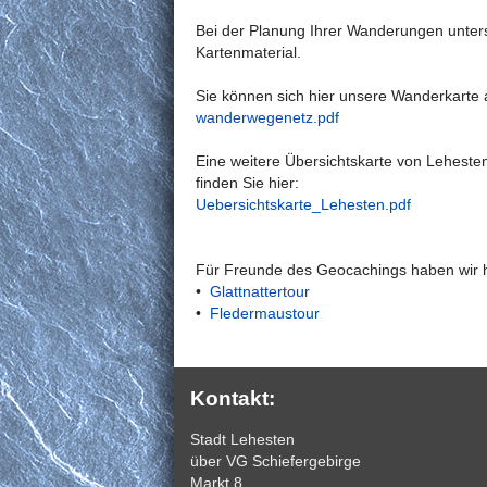
Bei der Planung Ihrer Wanderungen unterst
Kartenmaterial.
Sie können sich hier unsere Wanderkarte 
wanderwegenetz.pdf
Eine weitere Übersichtskarte von Leheste
finden Sie hier:
Uebersichtskarte_Lehesten.pdf
Für Freunde des Geocachings haben wir hie
•
Glattnattertour
•
Fledermaustour
Kontakt:
Stadt Lehesten
über VG Schiefergebirge
Markt 8