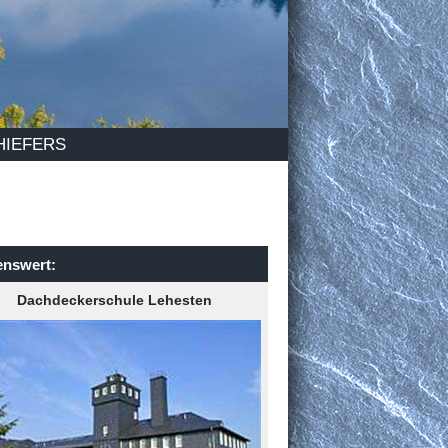
HIEFERS
nswert:
Dachdeckerschule Lehesten