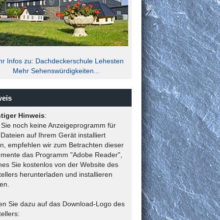
r Infos zu: Dachdeckerschule Lehesten
Mehr Sehenswürdigkeiten...
eis
tiger Hinweis
:
s Sie noch keine Anzeigeprogramm für
ateien auf Ihrem Gerät installiert
n, empfehlen wir zum Betrachten dieser
mente das Programm "Adobe Reader",
hes Sie kostenlos von der Website des
ellers herunterladen und installieren
en.
ken Sie dazu auf das Download-Logo des
ellers: