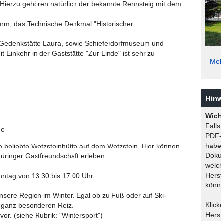
Hierzu gehören natürlich der bekannte Rennsteig mit dem
turm, das Technische Denkmal "Historischer
Gedenkstätte Laura, sowie Schieferdorfmuseum und
Einkehr in der Gaststätte "Zur Linde" ist sehr zu
Meh
Hinw
Wich
Fall
ge
PDF-D
habe
ie beliebte Wetzsteinhütte auf dem Wetzstein. Hier können
Doku
ringer Gastfreundschaft erleben.
welc
Herst
ntag von 13.30 bis 17.00 Uhr
könn
nsere Region im Winter. Egal ob zu Fuß oder auf Ski-
Klic
n ganz besonderen Reiz.
Herst
vor. (siehe Rubrik: "Wintersport")