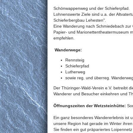
Schönwappenweg und der Schieferpfad.
Lohnenswerte Ziele sind u.a. der Altvater
Schieferbergbau Lehesten".
Eine Wanderung nach Schmiedebach zur 
Papier- und Marionettentheatermuseum mit 
empfehlen.
Wanderwege:
Rennsteig
Schieferpfad
Lutherweg
sowie reg. und überreg. Wanderwe
Der Thüringer-Wald-Verein e.V. betreibt d
Wanderer und Besucher einkehren und Thü
Öffnungszeiten der Wetzsteinhütte:
Son
Ein ganz besonderes Wandererlebnis ist u
unsere Region hat gerade im Winter ihre
Sie finden ein gut präpariertes Loipennetz 